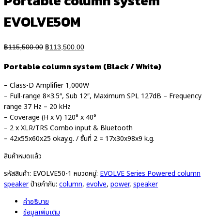
Portable column system
EVOLVE50M
Original
Current
฿
115,500.00
฿
113,500.00
price
price
Portable column system (Black / White)
was:
is:
฿115,500.00.
฿113,500.00.
– Class-D Amplifier 1,000W
– Full-range 8×3.5″, Sub 12″, Maximum SPL 127dB – Frequency
range 37 Hz – 20 kHz
– Coverage (H x V) 120° x 40°
– 2 x XLR/TRS Combo input & Bluetooth
– 42x55x60x25 okay.g. / ชิ้นที่ 2 = 17x30x98x9 k.g.
สินค้าหมดแล้ว
รหัสสินค้า:
EVOLVE50-1
หมวดหมู่:
EVOLVE Series Powered column
speaker
ป้ายกำกับ:
column
,
evolve
,
power
,
speaker
คำอธิบาย
ข้อมูลเพิ่มเติม