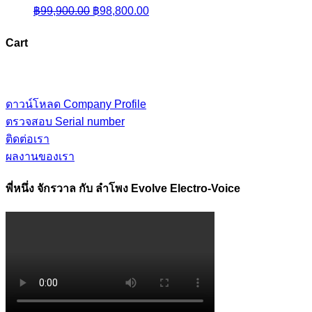
Original
Current
฿
99,900.00
฿
98,800.00
price
price
Cart
was:
is:
฿99,900.00.
฿98,800.00.
ดาวน์โหลด Company Profile
ตรวจสอบ Serial number
ติดต่อเรา
ผลงานของเรา
พี่หนึ่ง จักรวาล กับ ลำโพง Evolve Electro-Voice