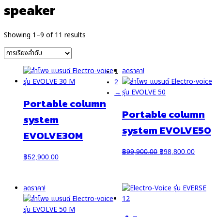
speaker
Showing 1–9 of 11 results
ลดราคา!
1
2
→
Portable column
Portable column
system
system EVOLVE50
EVOLVE30M
Original
Curren
฿
99,900.00
฿
98,800.00
฿
52,900.00
price
price
was:
is:
฿99,900.00.
฿98,80
ลดราคา!