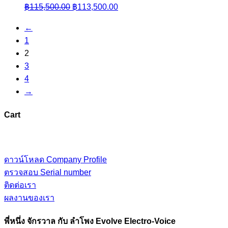
Original
Current
฿
115,500.00
฿
113,500.00
price
price
←
was:
is:
1
฿115,500.00.
฿113,500.00.
2
3
4
→
Cart
ดาวน์โหลด Company Profile
ตรวจสอบ Serial number
ติดต่อเรา
ผลงานของเรา
พี่หนึ่ง จักรวาล กับ ลำโพง Evolve Electro-Voice