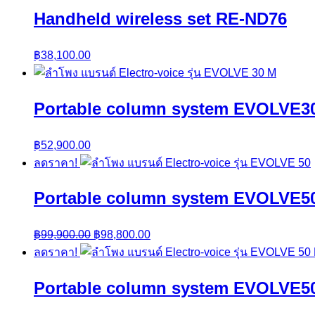
Handheld wireless set RE-ND76
฿
38,100.00
Portable column system EVOLVE3
฿
52,900.00
ลดราคา!
Portable column system EVOLVE5
Original
Current
฿
99,900.00
฿
98,800.00
price
price
ลดราคา!
was:
is:
Portable column system EVOLVE5
฿99,900.00.
฿98,800.00.