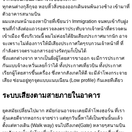
ทุกคนต่างกุลีกุจอ หอบหิ้วสิ่งของออกเดินจนพ้นงวงช้าง เข้ามาที่
ตัวอาคารสนามบิน
ผมแหงนหน้ามองหาป้ายที่เขียนว่า Immigration จนพบเข้ากับฝูง
ชนที่กำลังต่อแถวรอตรวจลงตราประทับจากเจ้าหน้าที่ตรวจคน
เข้าเมือง ซึ่งบริเวณนี้ ผมไม่ค่อยได้ยินเสียงประกาศมากนัก อาจ
จะเพราะไม่ต้องการให้มีเสียงประกาศใดๆรบกวนเจ้าหน้าที่ ที่
กำลังตรวจตราเอกสารอย่างรัดกุมก็เป็นได้
ซึ่งแตกต่างจาก หากเป็นฝั่งผู้โดยสารขาออก จะมีการประกาศ
กันแบบจ้าละหวั่นเลยก็ว่าได้ ทั้งประกาศเที่ยวบิน ทั้งประกาศ
เรียกผู้โดยสารขึ้นเครื่อง ซึ่งหากสังเกตให้ดี จะมีลำโพงกระจาย
เสียง ซ่อนอยู่ทุกจุดแบบแนบเนียน (Low profile) กันเลยทีเดียว
ระบบเสียงตามสายภายในอาคาร
ยุคสมัยเปลี่ยนไปมาก สมัยก่อนอาจจะเคยมีลำโพงฮอร์น ที่เรา
คุ้นเคยดีจากหอกระจายข่าว แต่ทุกวันนี้หาได้เป็นเช่นนั้นแล้ว
ตั้งแต่ทางเดิน (Walk way) จนไปถึงเกต(Gate) หลายๆสนามบิน