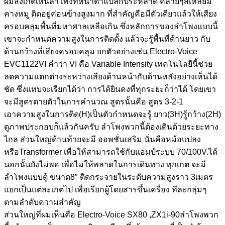
ผมสังเกตเห็นลำโพงที่หน้าตาแปลกประหลาด คล้ายๆสี่เหลี่ยม
คางหมู ติดอยู่ค่อนข้างสูงมาก ที่สำคัญคือมีตัวเดียวแล้วให้เสียง
ครอบคลุมพื้นที่มหาศาลเหลือเกิน ซึ่งหลักการของลำโพงแบบนี้
เขาจะกำหนดความสูงในการติดตั้ง แล้วจะรู้พื้นที่ด้านยาว กับ
ด้านกว้างที่เสียงครอบคลุม ยกตัวอย่างเช่น Electro-Voice
EVC1122VI คำว่า VI คือ Variable Intensity เทคโนโลยีนี้ช่วย
ลดความแตกต่างระหว่างเสียงด้านหน้ากับด้านหลังอย่างเห็นได้
ชัด ซึ่งแทบจะเรียกได้ว่า การได้ยินคงที่ทุกระยะก็ว่าได้ โดยเขา
จะมีสูตรตายตัวในการคำนวณ สูตรนั้นคือ สูตร 3-2-1
เอาความสูงในการติด(H)เป็นตัวกำหนดจะรู้ ยาว(3H)รู้กว้าง(2H)
ดูภาพประกอบก็แล้วกันครับ ลำโพงพวกนี้ต้องเดินด้วยระยะทาง
ไกล ส่วนใหญ่ด้านท้ายจะมี ออพชั่นเสริม นั่นคือหม้อแปลง
หรือTransformer เพื่อให้สามารถใช้กับแอมป์ระบบ 70/100V.ได้
นอกนั้นยังไม่พอ เพื่อไม่ให้พลาดในการเดินทาง ทุกเกต จะมี
ลำโพงแบบตู้ ขนาด8″ ติดกระจายในระดับความสูงราว 3เมตร
แยกเป็นแต่ละเกตไป เพื่อเรียกผู้โดยสารขึ้นเครื่อง ทีละกลุ่มๆ
ตามลำดับความสำคัญ
ส่วนใหญ่ที่ผมเห็นคือ Electro-Voice SX80 ,ZX1i-90ลำโพงพวก