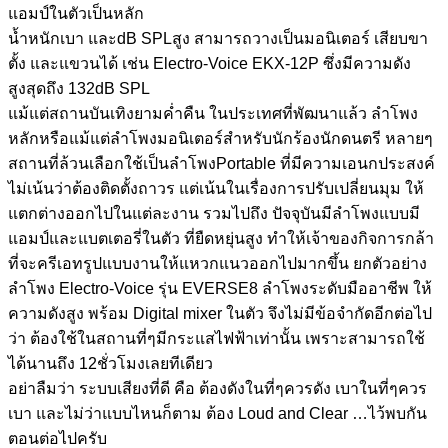
แอมป์ในตัวเป็นหลัก
น้ำหนักเบา และdB SPLสูง สามารถวางเป็นมอนิเตอร์ เสียบขา
ตั้ง และแขวนได้ เช่น Electro-Voice EKX-12P ซึ่งมีความดัง
สูงสุดถึง 132dB SPL
แม้แต่สถานบันเทิงยามค่ำคืน ในประเทศที่พัฒนาแล้ว ลำโพง
หลักหรือแม้แต่ลำโพงมอนิเตอร์สำหรับนักร้องนักดนตรี หลายๆ
สถานที่ล้วนเลือกใช้เป็นลำโพงPortable ที่มีความเอนกประสงค์
ไม่เน้นว่าต้องติดตั้งถาวร แต่เน้นในเรื่องการปรับเปลี่ยนมุม ให้
แตกต่างออกไปในแต่ละงาน รวมไปถึง ปัจจุบันมีลำโพงแบบมี
แอมป์และแบตเตอรี่ในตัว ที่ยืดหยุ่นสูง ทำให้เจ้าของกิจการกล้า
ที่จะครีเอทรูปแบบงานให้แหวกแนวออกไปมากขึ้น ยกตัวอย่าง
ลำโพง Electro-Voice รุ่น EVERSE8 ลำโพงระดับมืออาชีพ ให้
ความดังสูง พร้อม Digital mixer ในตัว จึงไม่มีข้อจำกัดอีกต่อไป
ว่า ต้องใช้ในสถานที่ๆมีกระแสไฟฟ้าเท่านั้น เพราะสามารถใช้
ได้นานถึง 12ชั่วโมงเลยทีเดียว
อย่าลืมว่า ระบบเสียงที่ดี คือ ต้องดังในที่ๆควรดัง เบาในที่ๆควร
เบา และไม่ว่าแบบไหนก็ตาม ต้อง Loud and Clear …ไว้พบกัน
ตอนต่อไปครับ