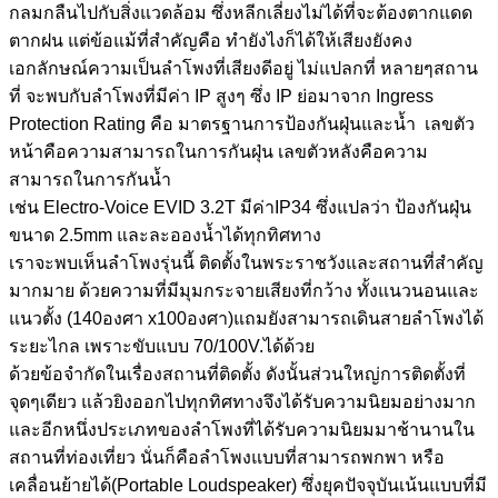
กลมกลืนไปกับสิ่งแวดล้อม ซึ่งหลีกเลี่ยงไม่ได้ที่จะต้องตากแดด
ตากฝน แต่ข้อแม้ที่สำคัญคือ ทำยังไงก็ได้ให้เสียงยังคง
เอกลักษณ์ความเป็นลำโพงที่เสียงดีอยู่ ไม่แปลกที่ หลายๆสถาน
ที่ จะพบกับลำโพงที่มีค่า IP สูงๆ ซึ่ง IP ย่อมาจาก Ingress
Protection Rating คือ มาตรฐานการป้องกันฝุ่นและน้ำ เลขตัว
หน้าคือความสามารถในการกันฝุ่น เลขตัวหลังคือความ
สามารถในการกันน้ำ
เช่น Electro-Voice EVID 3.2T มีค่าIP34 ซึ่งแปลว่า ป้องกันฝุ่น
ขนาด 2.5mm และละอองน้ำได้ทุกทิศทาง
เราจะพบเห็นลำโพงรุ่นนี้ ติดตั้งในพระราชวังและสถานที่สำคัญ
มากมาย ด้วยความที่มีมุมกระจายเสียงที่กว้าง ทั้งแนวนอนและ
แนวตั้ง (140องศา x100องศา)แถมยังสามารถเดินสายลำโพงได้
ระยะไกล เพราะขับแบบ 70/100V.ได้ด้วย
ด้วยข้อจำกัดในเรื่องสถานที่ติดตั้ง ดังนั้นส่วนใหญ่การติดตั้งที่
จุดๆเดียว แล้วยิงออกไปทุกทิศทางจึงได้รับความนิยมอย่างมาก
และอีกหนึ่งประเภทของลำโพงที่ได้รับความนิยมมาช้านานใน
สถานที่ท่องเที่ยว นั่นก็คือลำโพงแบบที่สามารถพกพา หรือ
เคลื่อนย้ายได้(Portable Loudspeaker) ซึ่งยุคปัจจุบันเน้นแบบที่มี