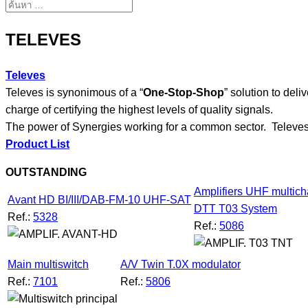
TELEVES
Televes
Televes is synonimous of a “
One-Stop-Shop
” solution to deli
charge of certifying the highest levels of quality signals.
The power of Synergies working for a common sector. Televes 
Product List
OUTSTANDING
Amplifiers UHF multic
Avant HD BI/III/DAB-FM-10 UHF-SAT
DTT T03 System
Ref.:
5328
Ref.:
5086
Main multiswitch
A/V Twin T.0X modulator
Ref.:
7101
Ref.:
5806