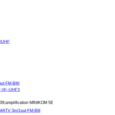
BV/UHF
ut FM-BIII/
 (4) -UHF3
 MATV 3in/1out FM-BIII