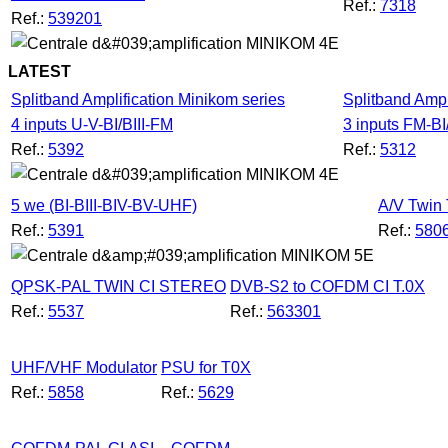
Ref.:
7318
Ref.:
539201
LATEST
Splitband Amplification Minikom series
Splitband Ampl
4 inputs U-V-BI/BIII-FM
3 inputs FM-BI
Ref.:
5392
Ref.:
5312
5 we (BI-BIII-BIV-BV-UHF)
A/V Twin 
Ref.:
5391
Ref.:
580
QPSK-PAL TWIN CI STEREO
DVB-S2 to COFDM CI T.0X
Ref.:
5537
Ref.:
563301
UHF/VHF Modulator
PSU for T0X
Ref.:
5858
Ref.:
5629