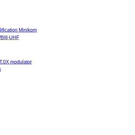
ification Minikom
/BIII-UHF
T.0X modulator
6