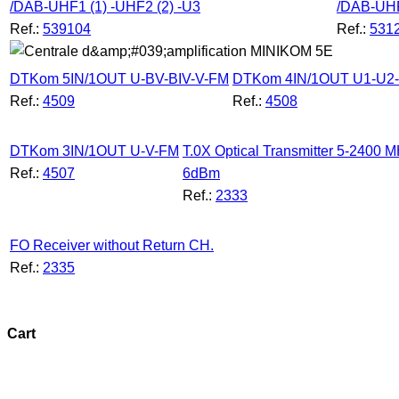
/DAB-UHF1 (1) -UHF2 (2) -U3
/DAB-UH
Ref.:
539104
Ref.:
531
DTKom 5IN/1OUT U-BV-BIV-V-FM
DTKom 4IN/1OUT U1-U2
Ref.:
4509
Ref.:
4508
DTKom 3IN/1OUT U-V-FM
T.0X Optical Transmitter 5-2400 
Ref.:
4507
6dBm
Ref.:
2333
FO Receiver without Return CH.
Ref.:
2335
Cart