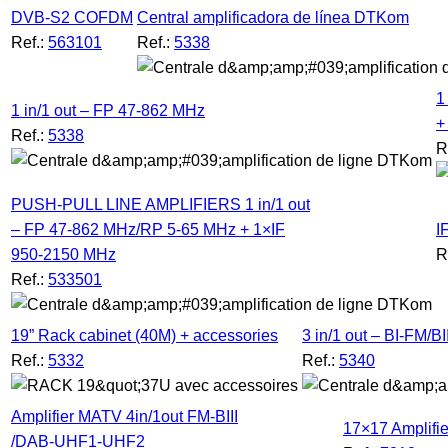
DVB-S2 COFDM
Central amplificadora de línea DTKom
Ref.:
563101
Ref.:
5338
1
1 in/1 out – FP 47-862 MHz
+
Ref.:
5338
R
PUSH-PULL LINE AMPLIFIERS 1 in/1 out
– FP 47-862 MHz/RP 5-65 MHz + 1×IF
I
950-2150 MHz
R
Ref.:
533501
19” Rack cabinet (40M) + accessories
3 in/1 out – BI-FM/B
Ref.:
5332
Ref.:
5340
Amplifier MATV 4in/1out FM-BIII
17×17 Amplifie
/DAB-UHF1-UHF2