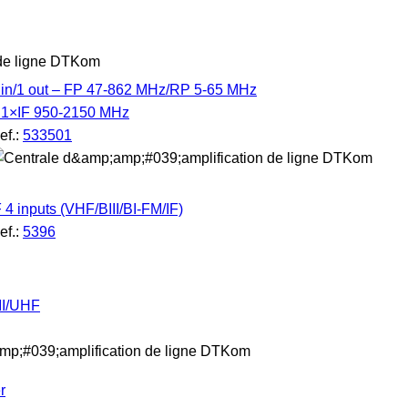
 in/1 out – FP 47-862 MHz/RP 5-65 MHz
 1×IF 950-2150 MHz
ef.:
533501
F 4 inputs (VHF/BIII/BI-FM/IF)
ef.:
5396
III/UHF
r