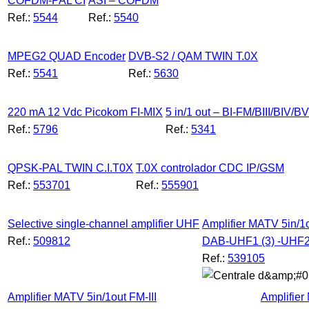
COFDM-PAL CI
ASI – COFDM
Ref.:
5544
Ref.:
5540
MPEG2 QUAD Encoder
DVB-S2 / QAM TWIN T.0X
Ref.:
5541
Ref.:
5630
220 mA 12 Vdc Picokom FI-MIX
5 in/1 out – BI-FM/BIII/BIV/
Ref.:
5796
Ref.:
5341
QPSK-PAL TWIN C.I.T0X
T.0X controlador CDC IP/GSM
Ref.:
553701
Ref.:
555901
Selective single-channel amplifier UHF
Amplifier MATV 5in/1o
Ref.:
509812
DAB-UHF1 (3) -UHF2
Ref.:
539105
Amplifier MATV 5in/1out FM-III
Amplifier