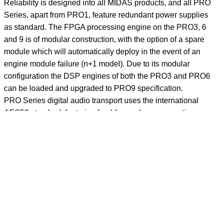
Reliability is designed into all MIDAS products, and all PRO
Series, apart from PRO1, feature redundant power supplies
as standard. The FPGA processing engine on the PRO3, 6
and 9 is of modular construction, with the option of a spare
module which will automatically deploy in the event of an
engine module failure (n+1 model). Due to its modular
configuration the DSP engines of both the PRO3 and PRO6
can be loaded and upgraded to PRO9 specification.
PRO Series digital audio transport uses the international
AES50 standard, featuring feed-forward error correction
which provides superior protection against lost data packets
and synchronization issues when compared to other Ethernet
cable based systems. All links between PRO series
hardware elements support redundant cables for copper and
optical options are available on the PRO3, PRO6 and PRO9.
The Control Centre for the PRO3, 6 and 9 houses dual
redundant Linux master control computers (MCs), both
running full versions of the relevant PRO Series Linux